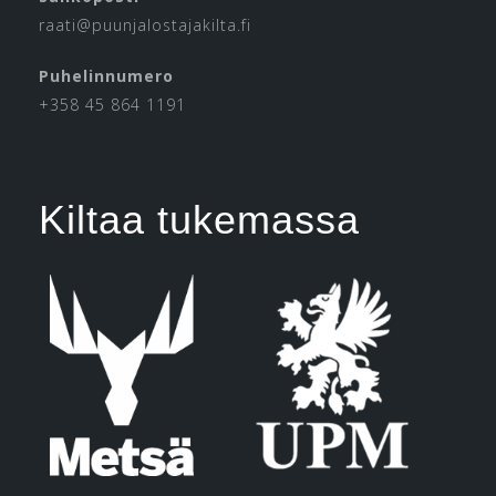
raati@puunjalostajakilta.fi
Puhelinnumero
+358 45 864 1191
Kiltaa tukemassa