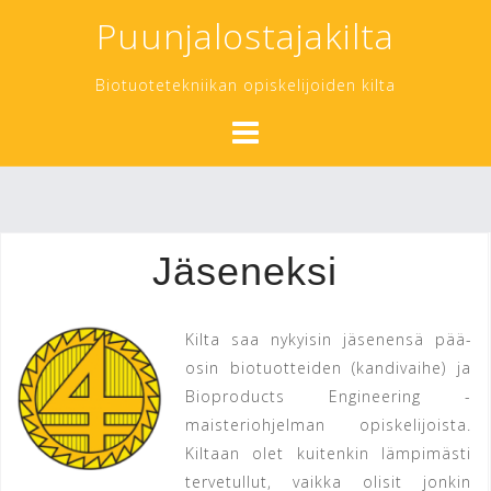
Skip
Puunjalostajakilta
to
content
Biotuotetekniikan opiskelijoiden kilta
Jäseneksi
Kilta saa ny­kyi­sin jä­se­nen­sä pää­
osin bio­tuo­tteiden (kandivaihe) ja
Bioproducts Engineering -
maisteriohjelman o­pis­ke­li­jois­ta.
Kil­taan olet kuitenkin läm­pi­mäs­ti
terve­tullut, vaikka olisit jonkin