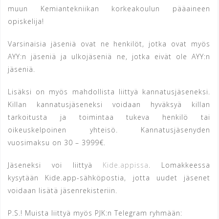
muun Kemiantekniikan korkeakoulun pääaineen
opiskelija!
Var­si­nai­sia jäseniä ovat ne hen­ki­löt, jotka ovat myös
AYY:n jä­se­niä ja ul­ko­jä­se­niä ne, jot­ka eivät ole AYY:n
jäseniä.
Lisäksi on myös mahdollista liittyä kannatusjäseneksi.
Killan kannatusjäseneksi voidaan hyväksyä killan
tarkoitusta ja toimintaa tukeva henkilö tai
oikeuskelpoinen yhteisö. Kannatusjäsenyden
vuosimaksu on 30 – 3999€.
Jä­se­nek­si voi liit­tyä
Kide.appissa
. Lomakkeessa
kysytään Kide.app-sähköpostia, jotta uudet jäsenet
voidaan lisätä jäsenrekisteriin.
P.S.! Muista liittyä myös PJK:n Telegram ryhmään: