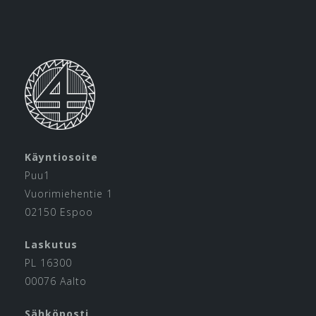
Käyntiosoite
Puu1
Vuorimiehentie 1
02150 Espoo
Laskutus
PL 16300
00076 Aalto
Sähköposti