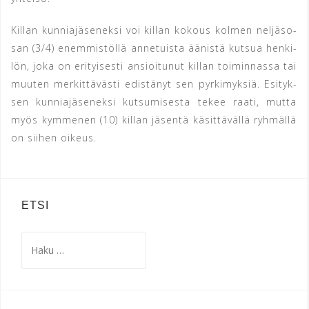
Killan kun­nia­jä­se­nek­si voi kil­lan ko­kous kolmen nel­jäs­o­
san (3/4) enem­mis­töl­lä an­ne­tuis­ta ää­nis­tä kutsua hen­ki­
lön, joka on e­ri­tyi­ses­ti an­si­oi­tu­nut killan toi­min­nas­sa tai
muuten mer­kit­täväs­ti e­dis­tä­nyt sen pyr­kimyk­siä. E­si­tyk­
sen kun­ni­ajä­se­nek­si kut­su­mi­ses­ta te­kee raa­ti, mutta
myös kym­me­nen (10) killan jäsentä kä­sit­tä­väl­lä ryh­mäl­lä
on sii­hen oikeus.
ETSI
Haku: