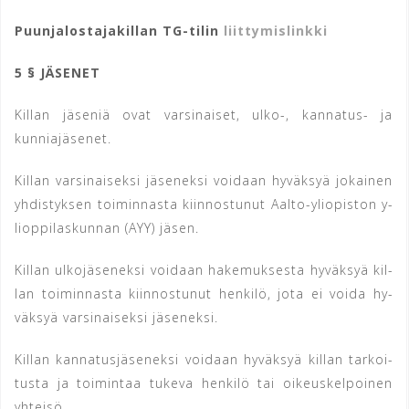
Puunjalostajakillan TG-tilin
liittymislinkki
5 § JÄSENET
Killan jäseniä ovat varsinaiset, ulko-, kannatus- ja
kunniajäsenet.
Killan varsinaiseksi jäseneksi voidaan hyväksyä jokainen
yh­dis­tyk­sen toi­min­nas­ta kiin­nos­tu­nut Aalto-yli­o­pis­ton y­
li­op­pi­las­kun­nan (AYY) jäsen.
Killan ul­ko­jä­se­nek­si voi­daan ha­ke­muk­ses­ta hy­väk­syä kil­
lan toi­min­nas­ta kiin­nos­tu­nut hen­ki­lö, jo­ta ei voi­da hy­
väk­syä var­si­nai­sek­si jä­se­nek­si.
Kil­lan kan­na­tus­jä­se­nek­si voi­daan hy­väk­syä killan tar­koi­
tus­ta ja toi­min­taa tu­keva hen­ki­lö tai oi­keus­kel­poi­nen
yhteisö.