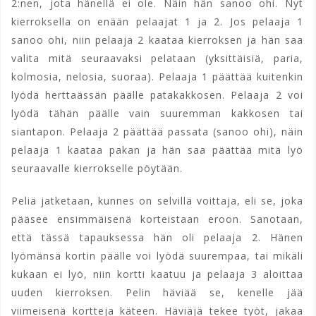
2:nen, jota hänellä ei ole. Näin hän sanoo ohi. Nyt
kierroksella on enään pelaajat 1 ja 2. Jos pelaaja 1
sanoo ohi, niin pelaaja 2 kaataa kierroksen ja hän saa
valita mitä seuraavaksi pelataan (yksittäisiä, paria,
kolmosia, nelosia, suoraa). Pelaaja 1 päättää kuitenkin
lyödä herttaässän päälle patakakkosen. Pelaaja 2 voi
lyödä tähän päälle vain suuremman kakkosen tai
siantapon. Pelaaja 2 päättää passata (sanoo ohi), näin
pelaaja 1 kaataa pakan ja hän saa päättää mitä lyö
seuraavalle kierrokselle pöytään.
Peliä jatketaan, kunnes on selvillä voittaja, eli se, joka
pääsee ensimmäisenä korteistaan eroon. Sanotaan,
että tässä tapauksessa hän oli pelaaja 2. Hänen
lyömänsä kortin päälle voi lyödä suurempaa, tai mikäli
kukaan ei lyö, niin kortti kaatuu ja pelaaja 3 aloittaa
uuden kierroksen. Pelin häviää se, kenelle jää
viimeisenä kortteja käteen.
Häviäjä tekee työt, jakaa