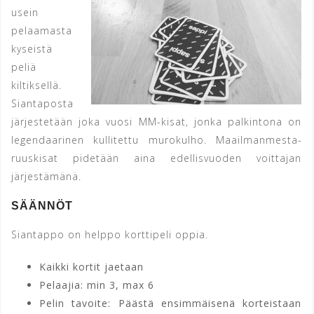
usein
pelaamasta
kyseistä
peliä
kiltiksellä.
Siantaposta
järjestetään joka vuosi MM-kisat, jonka palkintona on
le­gen­daa­ri­nen kul­li­tet­tu mu­ro­kul­ho. Maa­il­man­mes­ta­
ruus­ki­sat pidetään aina edellisvuoden voittajan
järjestämänä.
SÄÄNNÖT
Siantappo on helppo korttipeli oppia.
Kaikki kortit jaetaan
Pelaajia: min 3, max 6
Pelin tavoite: Päästä ensimmäisenä korteistaan