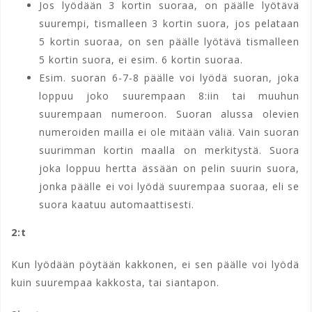
Jos lyödään 3 kortin suoraa, on päälle lyötävä
suurempi, tismalleen 3 kortin suora, jos pelataan
5 kortin suoraa, on sen päälle lyötävä tismalleen
5 kortin suora, ei esim. 6 kortin suoraa.
Esim. suoran 6-7-8 päälle voi lyödä suoran, joka
loppuu joko suurempaan 8:iin tai muuhun
suurempaan numeroon. Suoran alussa olevien
numeroiden mailla ei ole mitään väliä. Vain suoran
suurimman kortin maalla on merkitystä. Suora
joka loppuu hertta ässään on pelin suurin suora,
jonka päälle ei voi lyödä suurempaa suoraa, eli se
suora kaatuu automaattisesti.
2:t
Kun lyödään pöytään kakkonen, ei sen päälle voi lyödä
kuin suurempaa kakkosta, tai siantapon.