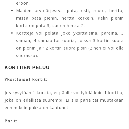
eroon.
Maiden arvojärjestys: pata, risti, ruutu, hertta,
missä pata pienin, hertta korkein. Pelin pienin
kortti on pata 3, suurin hertta 2.
Kortteja voi pelata joko yksittäisinä, pareina, 3
samaa, 4 samaa tai suoria, joissa 3 kortin suora
on pienin ja 12 kortin suora pisin (2:nen ei voi olla
suorassa).
KORTTIEN PELUU
Yksittäiset kortit:
Jos kysytään 1 korttia, ei päälle voi lyödä kuin 1 korttia,
joka on edellistä suurempi. Ei siis paria tai muutakaan
ennen kuin pakka on kaatunut.
Parit: