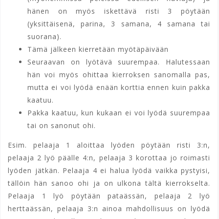
hänen on myös iskettävä risti 3 pöytään
(yksittäisenä, parina, 3 samana, 4 samana tai
suorana).
Tämä jälkeen kierretään myötäpäivään
Seuraavan on lyötävä suurempaa. Halutessaan
hän voi myös ohittaa kierroksen sanomalla pas,
mutta ei voi lyödä enään korttia ennen kuin pakka
kaatuu.
Pakka kaatuu, kun kukaan ei voi lyödä suurempaa
tai on sanonut ohi.
Esim. pelaaja 1 aloittaa lyöden pöytään risti 3:n,
pelaaja 2 lyö päälle 4:n, pelaaja 3 korottaa jo roimasti
lyöden jätkän. Pelaaja 4 ei halua lyödä vaikka pystyisi,
tällöin hän sanoo ohi ja on ulkona tältä kierrokselta.
Pelaaja 1 lyö pöytään pataässän, pelaaja 2 lyö
herttaässän, pelaaja 3:n ainoa mahdollisuus on lyödä