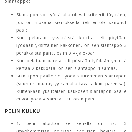
Siantappo:
Siantapon voi lyödä alla olevat kriteerit täyttäen,
jos on mukana kierroksella (eli ei ole sanonut
pas):
Kun pelataan yksittäistä korttia, eli pöytään
lyödään yksittäinen kakkonen, on sen siantappo 3
peräkkäistä paria, esim 3-4-ja 5-pari.
Kun pelataan pareja, eli pöytään lyödään yhdellä
kertaa 2 kakkosta, on sen siantappo 4 samaa.
Siantapon päälle voi lyödä suuremman siantapon
(suuruus määräytyy samalla tavalla kuin pareissa).
Kuitenkaan yksittäisen kakkosen siantapon päälle
ei voi lyödä 4 samaa, tai toisin päin.
PELIN KULKU
1. pelin aloittaa se kenellä on risti 3
(myöhemmissä peleissä edellisen häviäjä) ja