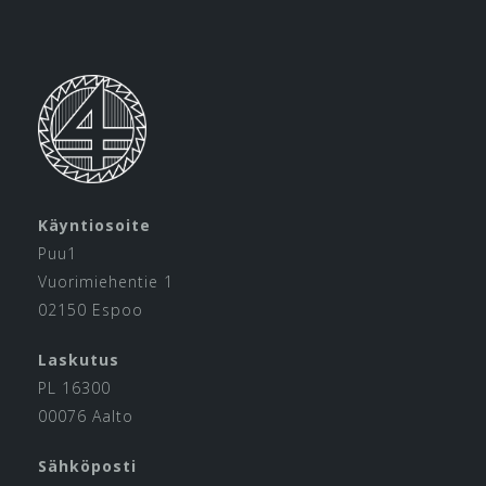
Käyntiosoite
Puu1
Vuorimiehentie 1
02150 Espoo
Laskutus
PL 16300
00076 Aalto
Sähköposti