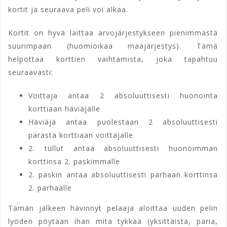
kortit ja seuraava peli voi alkaa.
Kortit on hyvä laittaa arvojärjestykseen pienimmästä
suurimpaan (huomioikaa maajärjestys). Tämä
helpottaa korttien vaihtamista, joka tapahtuu
seuraavasti:
Voittaja antaa 2 absoluuttisesti huonointa
korttiaan häviäjälle
Häviäjä antaa puolestaan 2 absoluuttisesti
parasta korttiaan voittajalle
2. tullut antaa absoluuttisesti huonoimman
korttinsa 2. paskimmalle
2. paskin antaa absoluuttisesti parhaan korttinsa
2. parhaalle
Tämän jälkeen hävinnyt pelaaja aloittaa uuden pelin
lyöden pöytään ihan mitä tykkää (yksittäistä, paria,