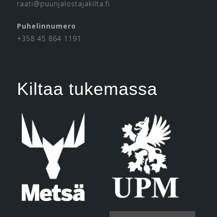
raati@puunjalostajakilta.fi
Puhelinnumero
+358 45 864 1191
Kiltaa tukemassa