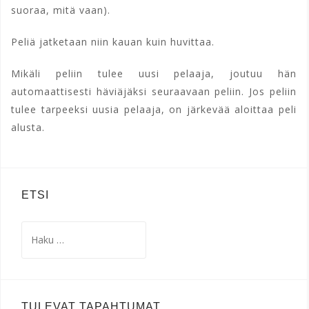
suoraa, mitä vaan).
Peliä jatketaan niin kauan kuin huvittaa.
Mikäli peliin tulee uusi pelaaja, joutuu hän
automaattisesti häviäjäksi seuraavaan peliin. Jos peliin
tulee tarpeeksi uusia pelaaja, on järkevää aloittaa peli
alusta.
ETSI
Haku:
TULEVAT TAPAHTUMAT