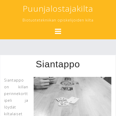
Skip
Puunjalostajakilta
to
content
Biotuotetekniikan opiskelijoiden kilta
Siantappo
Siantappo
on killan
perinnekortt
ipeli ja
löydät
kiltalaiset