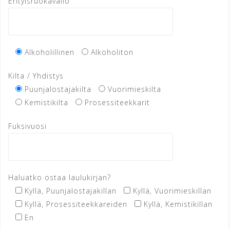
Erityisruokavalio
Alkoholillinen
Alkoholiton
Kilta / Yhdistys
Puunjalostajakilta
Vuorimieskilta
Kemistikilta
Prosessiteekkarit
Fuksivuosi
Haluatko ostaa laulukirjan?
Kyllä, Puunjalostajakillan
Kyllä, Vuorimieskillan
Kyllä, Prosessiteekkareiden
Kyllä, Kemistikillan
En