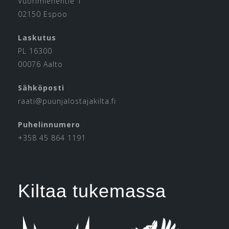
Vuorimiehentie 1
02150 Espoo
Laskutus
PL 16300
00076 Aalto
Sähköposti
raati@puunjalostajakilta.fi
Puhelinnumero
+358 45 864 1191
Kiltaa tukemassa