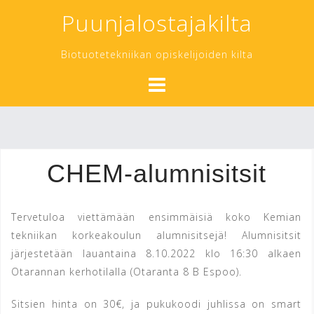
Skip
Puunjalostajakilta
to
content
Biotuotetekniikan opiskelijoiden kilta
CHEM-alumnisitsit
Tervetuloa viettämään ensimmäisiä koko Kemian
tekniikan korkeakoulun alumnisitsejä! Alumnisitsit
järjestetään lauantaina 8.10.2022 klo 16:30 alkaen
Otarannan kerhotilalla (Otaranta 8 B Espoo).
Sitsien hinta on 30€, ja pukukoodi juhlissa on smart