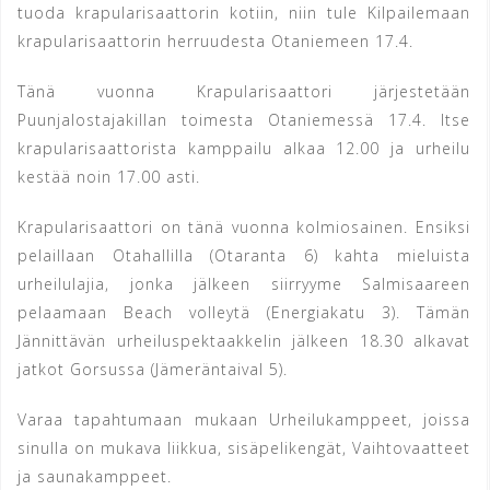
tuoda krapularisaattorin kotiin, niin tule Kilpailemaan
krapularisaattorin herruudesta Otaniemeen 17.4.
Tänä vuonna Krapularisaattori järjestetään
Puunjalostajakillan toimesta Otaniemessä 17.4. Itse
krapularisaattorista kamppailu alkaa 12.00 ja urheilu
kestää noin 17.00 asti.
Krapularisaattori on tänä vuonna kolmiosainen. Ensiksi
pelaillaan Otahallilla (Otaranta 6) kahta mieluista
urheilulajia, jonka jälkeen siirryyme Salmisaareen
pelaamaan Beach volleytä (Energiakatu 3). Tämän
Jännittävän urheiluspektaakkelin jälkeen 18.30 alkavat
jatkot Gorsussa (Jämeräntaival 5).
Varaa tapahtumaan mukaan Urheilukamppeet, joissa
sinulla on mukava liikkua, sisäpelikengät, Vaihtovaatteet
ja saunakamppeet.