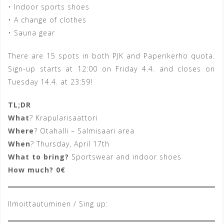
• Indoor sports shoes
• A change of clothes
• Sauna gear
There are 15 spots in both PJK and Paperikerho quota.
Sign-up starts at 12:00 on Friday 4.4. and closes on
Tuesday 14.4. at 23:59!
TL;DR
What
? Krapularisaattori
Where
? Otahalli – Salmisaari area
When
? Thursday, April 17th
What to bring?
Sportswear and indoor shoes
How much? 0€
Ilmoittautuminen / Sing up: