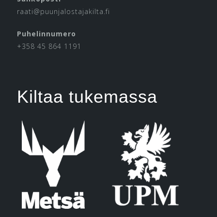
raati@puunjalostajakilta.fi
Puhelinnumero
+358 45 864 1191
Kiltaa tukemassa