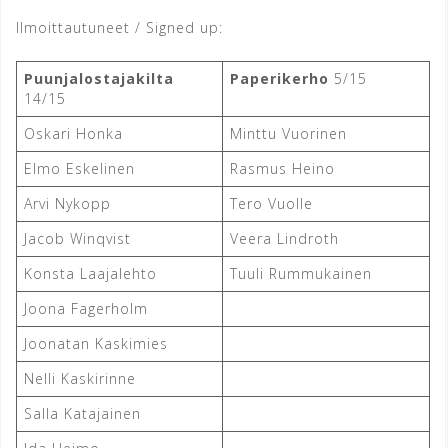
Ilmoittautuneet / Signed up:
Puunjalostajakilta
Paperikerho
5/15
14/15
Oskari Honka
Minttu Vuorinen
Elmo Eskelinen
Rasmus Heino
Arvi Nykopp
Tero Vuolle
Jacob Winqvist
Veera Lindroth
Konsta Laajalehto
Tuuli Rummukainen
Joona Fagerholm
Joonatan Kaskimies
Nelli Kaskirinne
Salla Katajainen