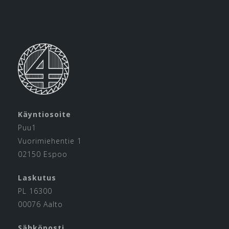
Käyntiosoite
Puu1
Vuorimiehentie 1
02150 Espoo
Laskutus
PL 16300
00076 Aalto
Sähköposti