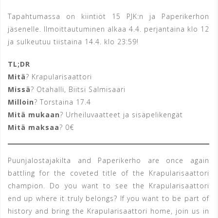
Tapahtumassa on kiintiöt 15 PJK:n ja Paperikerhon
jäsenelle. Ilmoittautuminen alkaa 4.4. perjantaina klo 12
ja sulkeutuu tiistaina 14.4. klo 23:59!
TL;DR
Mitä
? Krapularisaattori
Missä
? Otahalli, Biitsi Salmisaari
Milloin
? Torstaina 17.4
Mitä mukaan
? Urheiluvaatteet ja sisäpelikengät
Mitä maksaa
? 0€
Puunjalostajakilta and Paperikerho are once again
battling for the coveted title of the Krapularisaattori
champion. Do you want to see the Krapularisaattori
end up where it truly belongs? If you want to be part of
history and bring the Krapularisaattori home, join us in