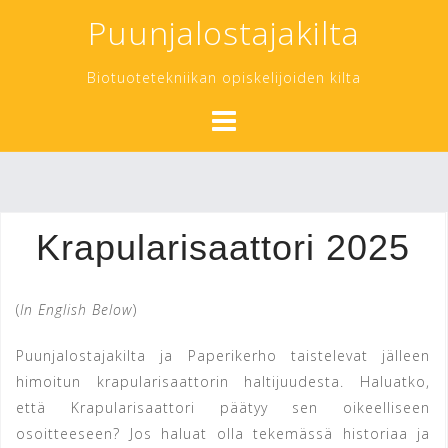
Skip
Puunjalostajakilta
to
content
Biotuotetekniikan opiskelijoiden kilta
Krapularisaattori 2025
(
In English Below
)
Puunjalostajakilta ja Paperikerho taistelevat jälleen
himoitun krapularisaattorin haltijuudesta. Haluatko,
että Krapularisaattori päätyy sen oikeelliseen
osoitteeseen? Jos haluat olla tekemässä historiaa ja