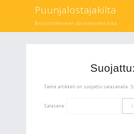
Skip
Puunjalostajakilta
to
content
Biotuotetekniikan opiskelijoiden kilta
Suojattu
Tämä artikkeli on suojattu salasanalla. S
Salasana: