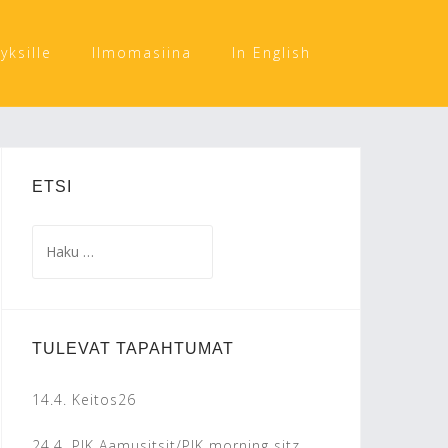
tyksille
Ilmomasiina
In English
ETSI
Haku:
TULEVAT TAPAHTUMAT
14.4.
Keitos26
24.4.
PJK Aamusitsit/PJK morning sitz