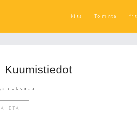
Kilta
Toiminta
Yri
: Kuumistiedot
yötä salasanasi: