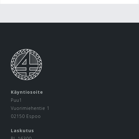
Käyntiosoite
Puu1
Vuorimiehentie 1
02150 Espoo
Laskutus
PL 16300