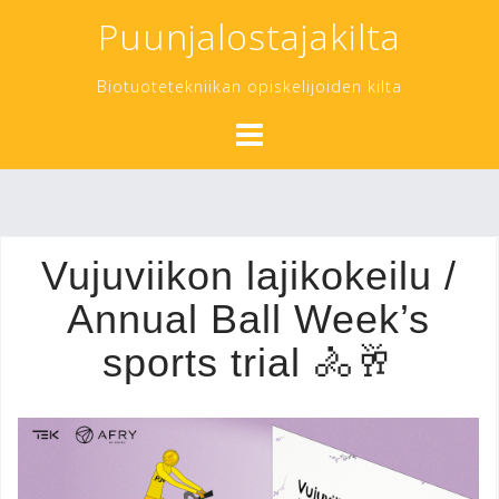
Skip
Puunjalostajakilta
to
content
Biotuotetekniikan opiskelijoiden kilta
Vujuviikon lajikokeilu /
Annual Ball Week’s
sports trial 🚴🥂