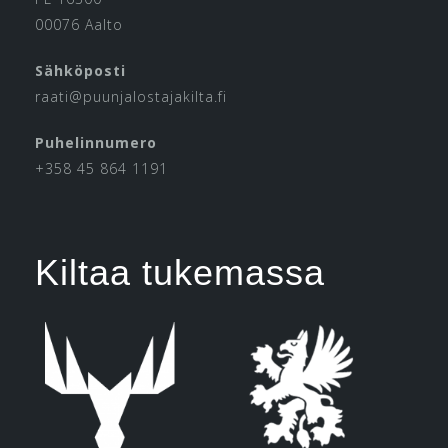
00076 Aalto
Sähköposti
raati@puunjalostajakilta.fi
Puhelinnumero
+358 45 864 1191
Kiltaa tukemassa