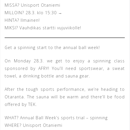
MISSÄ? Unisport Otaniemi
MILLOIN? 28.3. klo 15:30 →
HINTA? Ilmainen!
MIKSI? Vauhdikas startti vujuviikolle!
Get a spinning start to the annual ball week!
On Monday 28.3. we get to enjoy a spinning class
sponsored by AFRY! You’ll need sportswear, a sweat
towel, a drinking bottle and sauna gear.
After the tough sports performance, we’re heading to
Otaranta. The sauna will be warm and there’ll be food
offered by TEK.
WHAT? Annual Ball Week’s sports trial – spinning
WHERE? Unisport Otaniemi