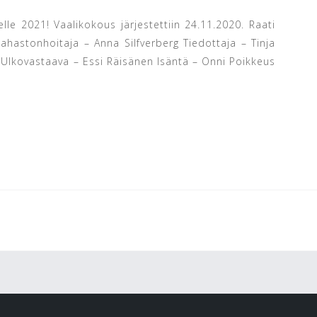
elle 2021! Vaalikokous järjestettiin 24.11.2020. Raati
hastonhoitaja – Anna Silfverberg Tiedottaja – Tinja
Ulkovastaava – Essi Räisänen Isäntä – Onni Poikkeus