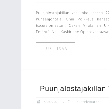
Puunjalostajakillan vaalikokouksessa 2
Puheenjohtaja: Onni Poikkeus Rahast
Excursiomestari: Oskari Virolainen Ul
Emäntä: Nelli Kaskirinne Opintovastaava:
LUE LISÄÄ
Puunjalostajakillan
05/04/2021
Luokittelematon