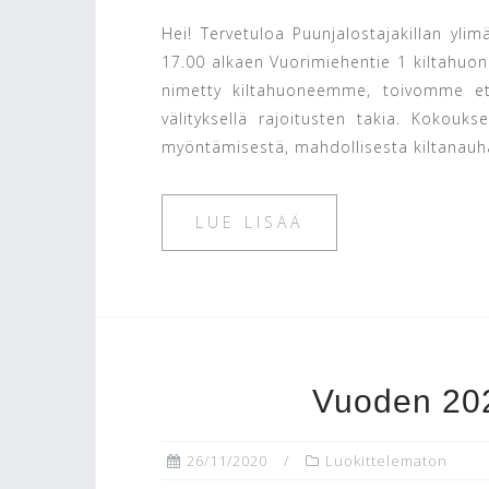
Hei! Tervetuloa Puunjalostajakillan yl
17.00 alkaen Vuorimiehentie 1 kiltahuon
nimetty kiltahuoneemme, toivomme ett
välityksellä rajoitusten takia. Kokou
myöntämisestä, mahdollisesta kiltanauha
LUE LISÄÄ
Vuoden 2021
26/11/2020
Luokittelematon