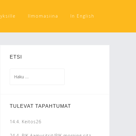
tyksille
Ilmomasiina
In English
ETSI
Haku:
TULEVAT TAPAHTUMAT
14.4.
Keitos26
24.4.
PJK Aamusitsit/PJK morning sitz