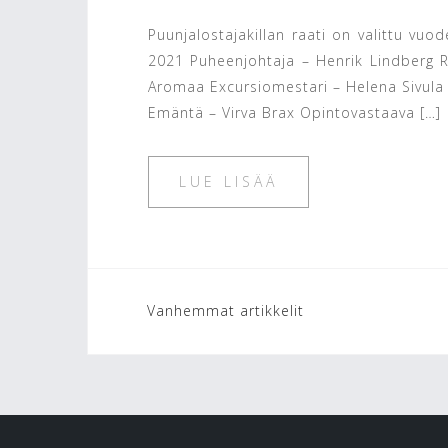
Puunjalostajakillan raati on valittu vuod
2021 Puheenjohtaja – Henrik Lindberg Ra
Aromaa Excursiomestari – Helena Sivula 
Emäntä – Virva Brax Opintovastaava […]
LUE LISÄÄ
Artikkelien
Vanhemmat artikkelit
selaus