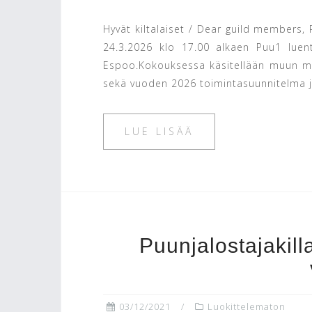
Hyvät kiltalaiset / Dear guild members, 
24.3.2026 klo 17.00 alkaen Puu1 luent
Espoo.Kokouksessa käsitellään muun mu
sekä vuoden 2026 toimintasuunnitelma ja
LUE LISÄÄ
Puunjalostajakil
03/12/2021
Luokittelematon