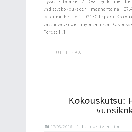
Hyvät kiltalaiset / Dear guild members
yhdistyskokoukseen maanantaina 27.
(Vuorimiehentie 1, 02150 Espoo). Kokouks
vastuuvapauden myöntämistä. Kokouksen 
Forest […]
LUE LISÄÄ
Kokouskutsu: P
vuosiko
17/03/2026
Luokittelematon