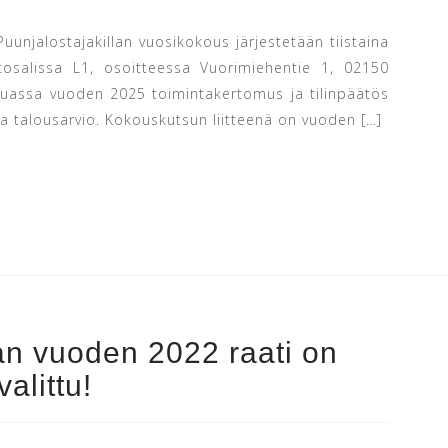
Puunjalostajakillan vuosikokous järjestetään tiistaina
osalissa L1, osoitteessa Vuorimiehentie 1, 02150
assa vuoden 2025 toimintakertomus ja tilinpäätös
 talousarvio. Kokouskutsun liitteenä on vuoden […]
lan vuoden 2022 raati on
valittu!