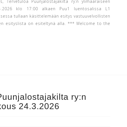
, Tervetuloa Puunjalostajakilta ry:n ylimääräiseen
4.2026 klo 17:00 alkaen Puu1 luentosalissa L1
essa tullaan käsittelemään esitys vastuuvelvollisten
esityslista on esiteltynä alla. *** Welcome to the
uunjalostajakilta ry:n
kous 24.3.2026