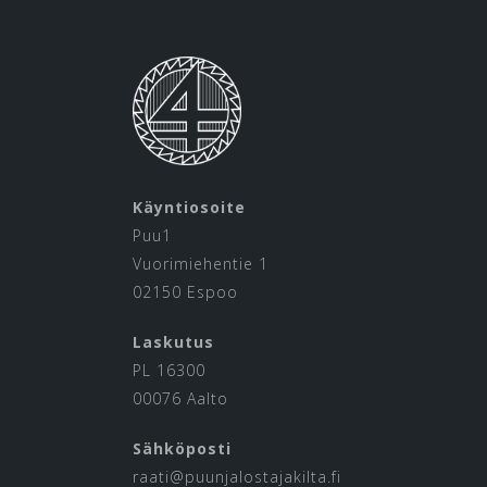
Käyntiosoite
Puu1
Vuorimiehentie 1
02150 Espoo
Laskutus
PL 16300
00076 Aalto
Sähköposti
raati@puunjalostajakilta.fi