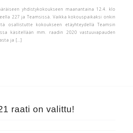
imääräiseen yhdistykokoukseen maanantaina 12.4. klo
eella 227 ja Teamsissä. Vaikka kokouspaikaksi onkin
ä osallistutte kokoukseen etäyhteydellä Teamsin
ksessa käsitellään mm. raadin 2020 vastuuvapauden
sta ja […]
 raati on valittu!